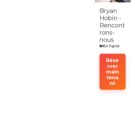
Bryan
Hobin -
Rencont
rons-
nous
En ligne
Rése
rver
main
tena
nt