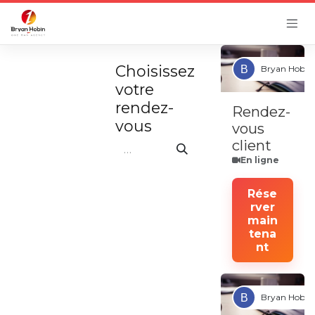
Se rendre au contenu
Choisissez
Bryan Hobin
votre
rendez-
Rendez-
vous
vous
client
En ligne
Rése
rver
main
tena
nt
Bryan Hobin