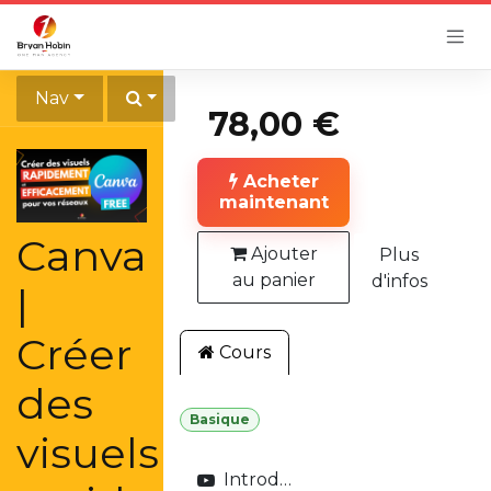
Se rendre au contenu
Nav
78,00
€
Acheter
maintenant
Canva
Ajouter
Plus
au panier
d'infos
|
Créer
Cours
des
Basique
visuels
Introduction à la formation