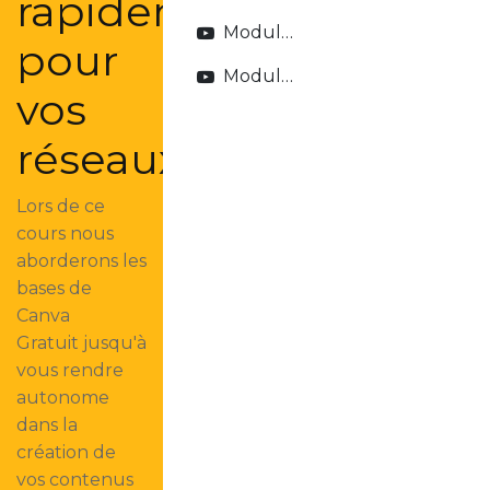
rapidement
Module 1 : Introduction à Canva Free
pour
Module 2 : Les bases du design
vos
réseaux
Lors de ce
cours nous
aborderons les
bases de
Canva
Gratuit jusqu'à
vous rendre
autonome
dans la
création de
vos contenus